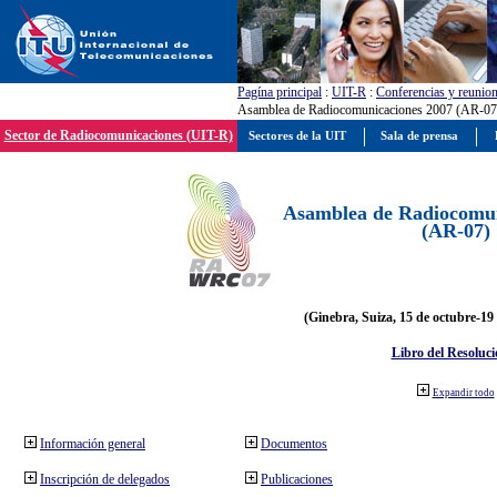
Pagína principal
:
UIT-R
:
Conferencias y reunio
Asamblea de Radiocomunicaciones 2007 (AR-07
Sector de Radiocomunicaciones (UIT-R)
Sectores de la UIT
Sala de prensa
Asamblea de Radiocomun
(AR-07)
(Ginebra, Suiza, 15 de octubre-19
Libro del Resoluci
Expandir todo
Información general
Documentos
Inscripción de delegados
Publicaciones