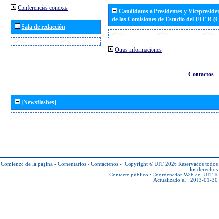
Conferencias conexas
Candidatos a Presidentes y Vicepreside
de las Comisiones de Estudio del UIT R 
Sala de redacción
Otras informaciones
Contactos
[Newsflashes]
Comienzo de la página
-
Comentarios
-
Contáctenos
-
Copyright © UIT 2026
Reservados todos
los derechos
Contacto público :
Coordenador Web del UIT-R
Actualizado el : 2013-01-30