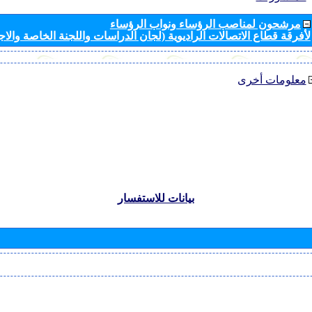
مرشحون لمناصب الرؤساء ونواب الرؤساء
لأفرقة قطاع الاتصالات الراديوية (لجان الدراسات واللجنة الخاصة والا
معلومات أخرى
بيانات للاستفسار