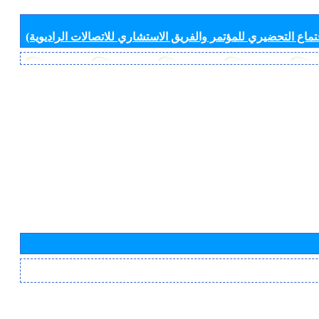
جتماع التحضيري للمؤتمر والفريق الاستشاري للاتصالات الراديوية)