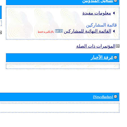
تسجيل المندوبين
معلومات مفيدة
قائمة المشاركين
القائمة النهائية للمشاركين
بالإنكليزية فقط
المؤتمرات ذات الصلة
غرفة الأخبار
[Newsflashes]