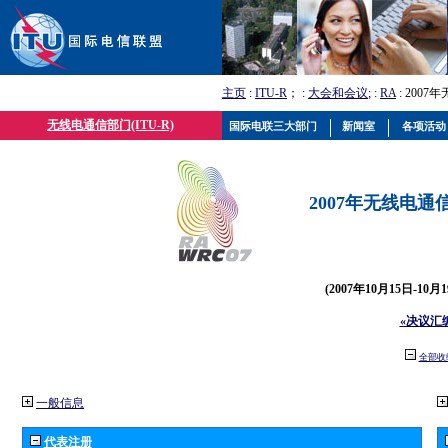
主页
:
ITU-R
； :
大会和会议
; :
RA
: 2007
无线电通信部门(ITU-R)
国际电联三大部门
新闻室
各项活动
2007年无线电通信
(2007年10月15日-10
«决议汇
全部收
一般信息
代表注册