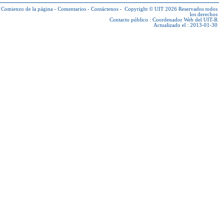
Comienzo de la página
-
Comentarios
-
Contáctenos
-
Copyright © UIT 2026
Reservados todos
los derechos
Contacto público :
Coordenador Web del UIT-R
Actualizado el : 2013-01-30