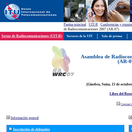
Pagína principal
:
UIT-R
:
Conferencias y reunio
de Radiocomunicaciones 2007 (AR-07)
Sector de Radiocomunicaciones (UIT-R)
Sectores de la UIT
Sala de prensa
Asamblea de Radiocom
(AR-0
(Ginebra, Suiza, 15 de octubre
Libro del Reso
Contraer 
Información general
Inscripción de delegados