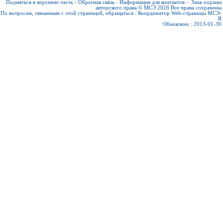
Подняться в верхнюю часть
-
Обратная связь
-
Информация для контактов
-
Знак охраны
авторского права © МСЭ 2026
Все права сохранены
По вопросам, связанным с этой страницей, обращаться :
Координатор Web-страницы МСЭ-
R
Обновлено : 2013-01-30