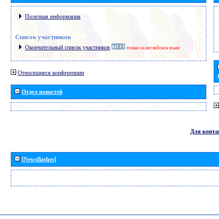
Полезная информация
Список участников
Окончательный список участников
только на английском языке
Относящиеся конференции
Отдел новостей
Для конта
[Newsflashes]