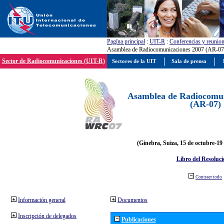
Pagína principal
:
UIT-R
:
Conferencias y reunio
Asamblea de Radiocomunicaciones 2007 (AR-07
Sector de Radiocomunicaciones (UIT-R)
Sectores de la UIT
Sala de prensa
Asamblea de Radiocomun
(AR-07)
(Ginebra, Suiza, 15 de octubre-19
Libro del Resoluci
Contraer todo
Información general
Documentos
Inscripción de delegados
Publicaciones