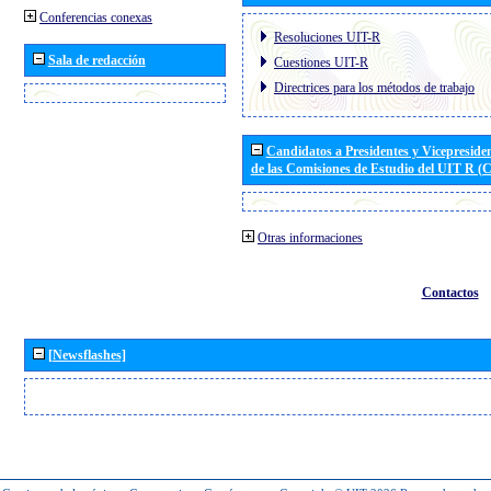
Conferencias conexas
Resoluciones UIT-R
Sala de redacción
Cuestiones UIT-R
Directrices para los métodos de trabajo
Candidatos a Presidentes y Vicepreside
de las Comisiones de Estudio del UIT R 
Otras informaciones
Contactos
[Newsflashes]