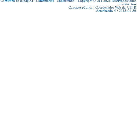
Comienzo de la página
-
Comentarios
-
Contáctenos
-
Copyright © UIT 2026
Reservados todos
los derechos
Contacto público :
Coordenador Web del UIT-R
Actualizado el : 2013-01-30