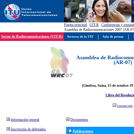
Pagína principal
:
UIT-R
:
Conferencias y reunio
Asamblea de Radiocomunicaciones 2007 (AR-07
Sector de Radiocomunicaciones (UIT-R)
Sectores de la UIT
Sala de prensa
Asamblea de Radiocomun
(AR-07)
(Ginebra, Suiza, 15 de octubre-19
Libro del Resoluci
Contraer todo
Información general
Documentos
Inscripción de delegados
Publicaciones