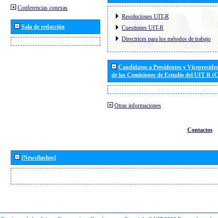
Conferencias conexas
Resoluciones UIT-R
Sala de redacción
Cuestiones UIT-R
Directrices para los métodos de trabajo
Candidatos a Presidentes y Vicepreside
de las Comisiones de Estudio del UIT R 
Otras informaciones
Contactos
[Newsflashes]