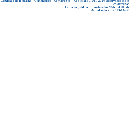
Comienzo de la página
-
Comentarios
-
Contáctenos
-
Copyright © UIT 2026
Reservados todos
los derechos
Contacto público :
Coordenador Web del UIT-R
Actualizado el : 2013-01-30