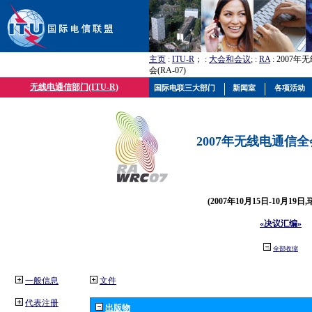
主页
:
ITU-R
； :
大会和会议
; :
RA
: 2007
会(RA-07)
无线电通信部门(ITU-R)
国际电联三大部门
新闻室
各项活动
2007年无线电通信全会(
(2007年10月15日-10月19日
«决议汇编»
全部收缩
一般信息
文件
代表注册
出版物