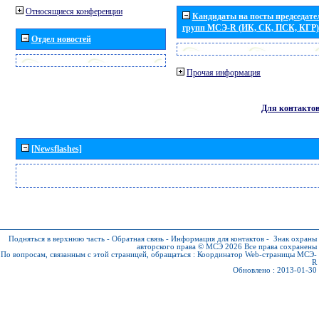
Относящиеся конференции
Кандидаты на посты председател
групп МСЭ-R (ИК, СК, ПСК, КГР)
Отдел новостей
Прочая информация
Для контакто
[Newsflashes]
Подняться в верхнюю часть
-
Обратная связь
-
Информация для контактов
-
Знак охраны
авторского права © МСЭ 2026
Все права сохранены
По вопросам, связанным с этой страницей, обращаться :
Координатор Web-страницы МСЭ-
R
Обновлено : 2013-01-30