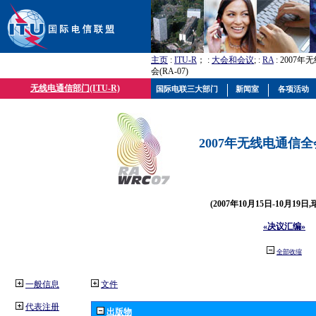
主页
:
ITU-R
； :
大会和会议
; :
RA
: 2007
会(RA-07)
无线电通信部门(ITU-R)
国际电联三大部门
新闻室
各项活动
2007年无线电通信全会(
(2007年10月15日-10月19日
«决议汇编»
全部收缩
一般信息
文件
代表注册
出版物