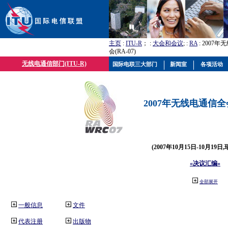
主页
:
ITU-R
； :
大会和会议
; :
RA
: 2007
会(RA-07)
无线电通信部门(ITU-R)
国际电联三大部门
新闻室
各项活动
2007年无线电通信全会(
(2007年10月15日-10月19日
«决议汇编»
全部展开
一般信息
文件
代表注册
出版物