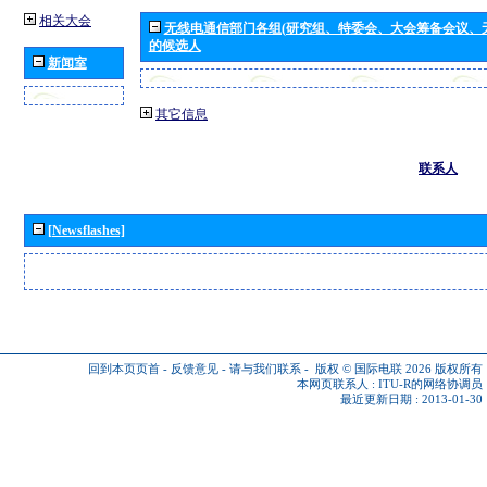
相关大会
无线电通信部门各组(研究组、特委会、大会筹备会议、
的候选人
新闻室
其它信息
联系人
[Newsflashes]
回到本页页首
-
反馈意见
-
请与我们联系
-
版权 © 国际电联 2026
版权所有
本网页联系人 :
ITU-R的网络协调员
最近更新日期 : 2013-01-30