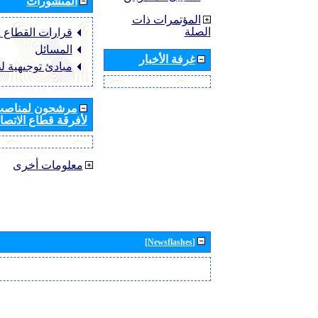
المنشورات
المؤتمرات ذات
الصلة
قرارات القطاع ‏ITU-R
المسائل
غرفة الأخبار
مبادئ توجيهية ل
مرشحون لمناصب 
لأفرقة قطاع الاتصال
معلومات أخرى
[Newsflashes]