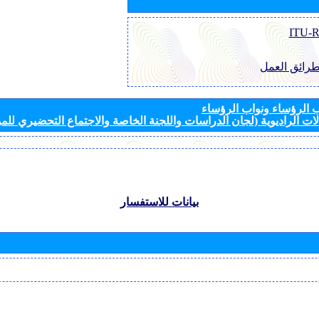
طرائق العمل
الرؤساء ونواب الرؤساء
ات الراديوية (لجان الدراسات واللجنة الخاصة والاجتماع التحضيري للمؤ
بيانات للاستفسار