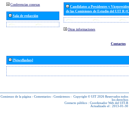
Conferencias conexas
Candidatos a Presidentes y Vicepreside
de las Comisiones de Estudio del UIT R 
Sala de redacción
Otras informaciones
Contactos
[Newsflashes]
Comienzo de la página
-
Comentarios
-
Contáctenos
-
Copyright © UIT 2026
Reservados todos
los derechos
Contacto público :
Coordenador Web del UIT-R
Actualizado el : 2013-01-30