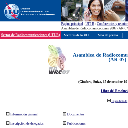
Pagína principal
:
UIT-R
:
Conferencias y reunio
Asamblea de Radiocomunicaciones 2007 (AR-07
Sector de Radiocomunicaciones (UIT-R)
Sectores de la UIT
Sala de prensa
Asamblea de Radiocomun
(AR-07)
(Ginebra, Suiza, 15 de octubre-19
Libro del Resoluci
Expandir todo
Información general
Documentos
Inscripción de delegados
Publicaciones