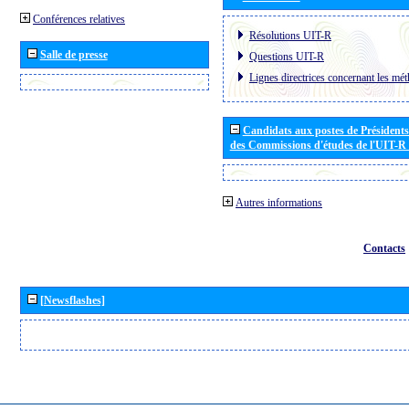
Conférences relatives
Résolutions UIT-R
Salle de presse
Questions UIT-R
Lignes directrices concernant les mét
Candidats aux postes de Présidents 
des Commissions d'études de l'UIT-R
Autres informations
Contacts
[Newsflashes]