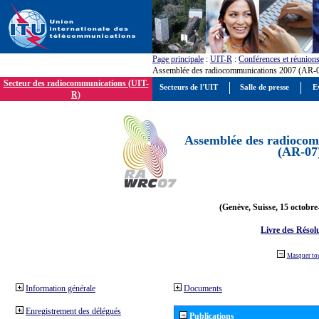
Page principale
:
UIT-R
:
Conférences et réunion
Assemblée des radiocommunications 2007 (AR-
Secteur des radiocommunications (UIT-
Secteurs de l'UIT
Salle de presse
E
R)
Assemblée des radiocom
(AR-07
(Genève, Suisse, 15 octobre
Livre des Résol
Masquer to
Information générale
Documents
Enregistrement des délégués
Publications