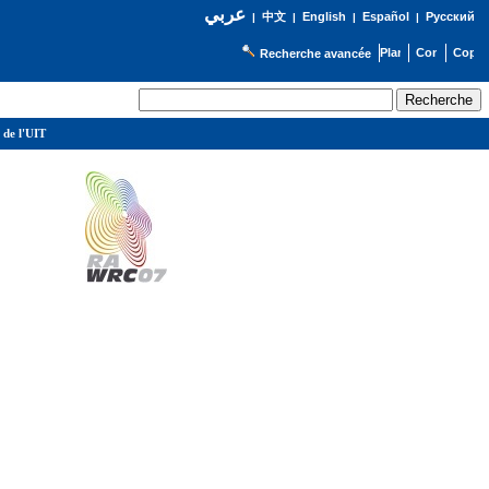
عربي
English
Español
Русский
|
中文
|
|
|
Recherche avancée
 de l'UIT