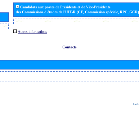
Candidats aux postes de Présidents et de Vice-Présidents
des Commissions d'études de l'UIT-R (CE, Commission spéciale, RPC, GCR)
Autres informations
Contacts
Déb