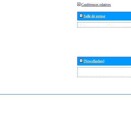
Conférences relatives
Salle de presse
[Newsflashes]