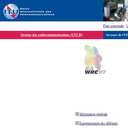
Page principale
:
Secteur des radiocommunications (UIT-R)
Secteurs de l'U
Information générale
Enregistrement des délégués