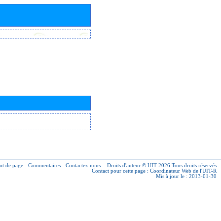
ut de page
-
Commentaires
-
Contactez-nous
-
Droits d'auteur © UIT 2026
Tous droits réservés
Contact pour cette page :
Coordinateur Web de l'UIT-R
Mis à jour le : 2013-01-30