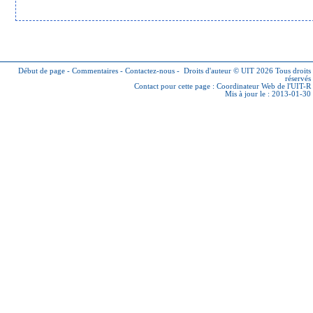
Début de page
-
Commentaires
-
Contactez-nous
-
Droits d'auteur © UIT 2026
Tous droits
réservés
Contact pour cette page :
Coordinateur Web de l'UIT-R
Mis à jour le : 2013-01-30