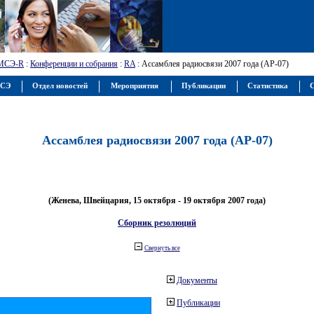
МСЭ-R
:
Конференции и собрания
:
RA
: Ассамблея радиосвязи 2007 года (АР-07)
МСЭ
Отдел новостей
Мероприятия
Публикации
Статистика
С
Ассамблея радиосвязи 2007 года (АР-07)
(Женева, Швейцария, 15 октября - 19 октября 2007 года)
Сборник резолюций
Свернуть все
Документы
Публикации