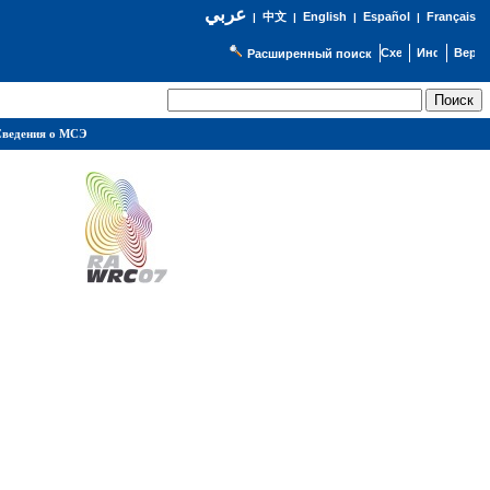
عربي
English
Español
Français
|
中文
|
|
|
Расширенный поиск
ведения о МСЭ