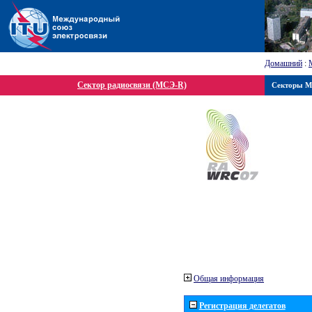
Домашний
:
Сектор радиосвязи (МСЭ-R)
Секторы 
Общая информация
Регистрация делегатов