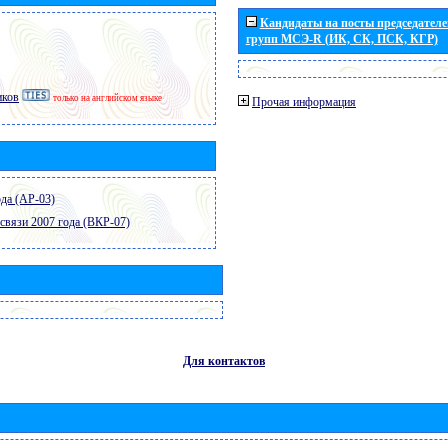
Кандидаты на посты председателей
групп МСЭ-R (ИК, СК, ПСК, КГР)
иков
только на английском языке
Прочая информация
да (АР-03)
связи 2007 года (ВКР-07)
Для контактов