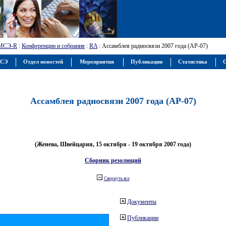
МСЭ-R
:
Конференции и собрания
:
RA
: Ассамблея радиосвязи 2007 года (АР-07)
МСЭ
Отдел новостей
Мероприятия
Публикации
Статистика
С
Ассамблея радиосвязи 2007 года (АР-07)
(Женева, Швейцария, 15 октября - 19 октября 2007 года)
Сборник резолюций
Свернуть все
Документы
Публикации