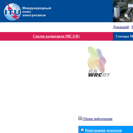
Домашний
:
Сектор радиосвязи (МСЭ-R)
Секторы 
Общая информация
Регистрация делегатов