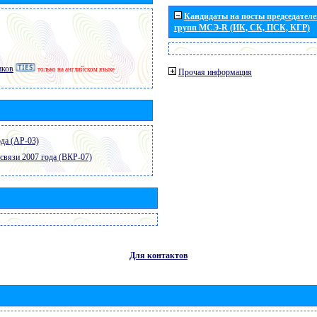
Кандидаты на посты председателей
групп МСЭ-R (ИК, СК, ПСК, КГР)
иков
только на английском языке
Прочая информация
да (АР-03)
связи 2007 года (ВКР-07)
Для контактов