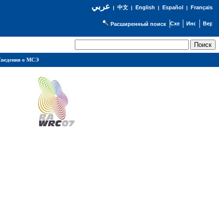
عربي
English
Español
Français
|
中文
|
|
|
Расширенный поиск
ведения о МСЭ