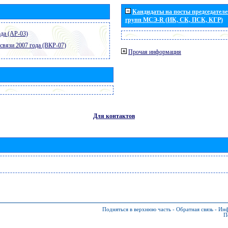
Кандидаты на посты председателей
групп МСЭ-R (ИК, СК, ПСК, КГР)
да (АР-03)
связи 2007 года (ВКР-07)
Прочая информация
Для контактов
Подняться в верхнюю часть
-
Обратная связь
-
Инф
П