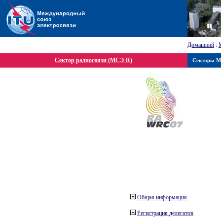
Домашний
:
Сектор радиосвязи (МСЭ-R)
Секторы 
Общая информация
Регистрация делегатов