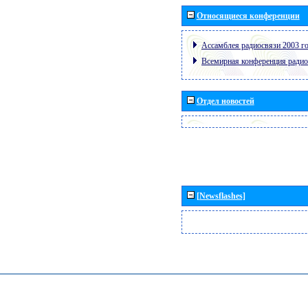
Относящиеся конференции
Ассамблея радиосвязи 2003 го
Всемирная конференция радио
Отдел новостей
[Newsflashes]