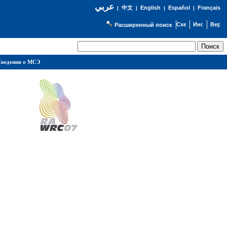
عربي
English
Español
Français
|
中文
|
|
|
Расширенный поиск
ведения о МСЭ