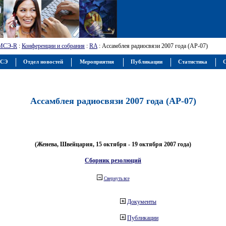
МСЭ-R
:
Конференции и собрания
:
RA
: Ассамблея радиосвязи 2007 года (АР-07)
МСЭ
Отдел новостей
Мероприятия
Публикации
Статистика
С
Ассамблея радиосвязи 2007 года (АР-07)
(Женева, Швейцария, 15 октября - 19 октября 2007 года)
Сборник резолюций
Свернуть все
Документы
Публикации