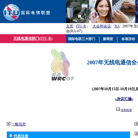
主页
:
ITU-R
； :
大会和会议
; :
RA
: 2007
会(RA-07)
无线电通信部门(ITU-R)
国际电联三大部门
新闻室
各项活动
2007年无线电通信全会(
(2007年10月15日-10月19日
«决议汇编»
全部收缩
一般信息
代表注册