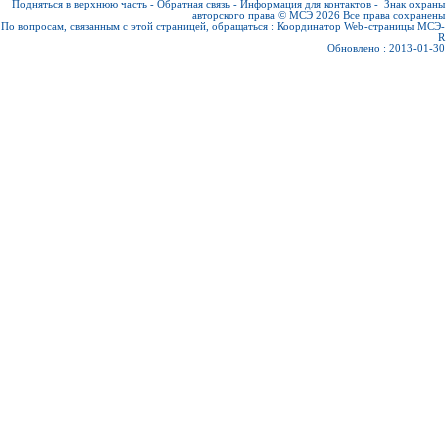
Подняться в верхнюю часть
-
Обратная связь
-
Информация для контактов
-
Знак охраны
авторского права © МСЭ 2026
Все права сохранены
По вопросам, связанным с этой страницей, обращаться :
Координатор Web-страницы МСЭ-
R
Обновлено : 2013-01-30