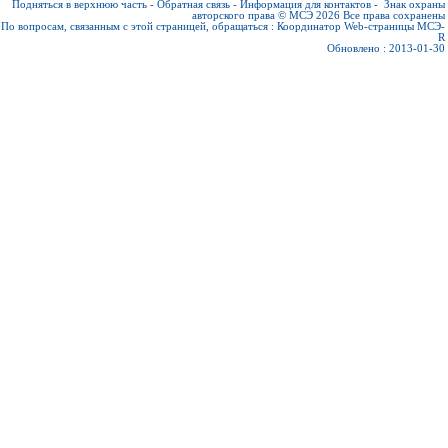
Подняться в верхнюю часть
-
Обратная связь
-
Информация для контактов
-
Знак охраны
авторского права © МСЭ 2026
Все права сохранены
По вопросам, связанным с этой страницей, обращаться :
Координатор Web-страницы МСЭ-
R
Обновлено : 2013-01-30