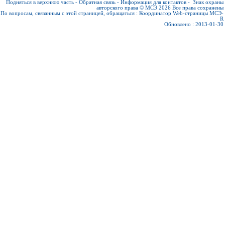
Подняться в верхнюю часть
-
Обратная связь
-
Информация для контактов
-
Знак охраны
авторского права © МСЭ 2026
Все права сохранены
По вопросам, связанным с этой страницей, обращаться :
Координатор Web-страницы МСЭ-
R
Обновлено : 2013-01-30