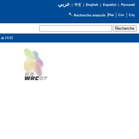
عربي
English
Español
Русский
|
中文
|
|
|
Recherche avancée
 de l'UIT