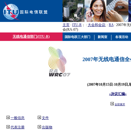
主页
:
ITU-R
； :
大会和会议
; :
RA
: 2007
会(RA-07)
无线电通信部门(ITU-R)
国际电联三大部门
新闻室
各项活动
2007年无线电通信全会(
(2007年10月15日-10月19日
«决议汇编»
全部展开
一般信息
文件
代表注册
出版物