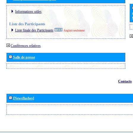
Informations utiles
Liste des Participants
Liste finale des Participants
Anglais seulement
Conférences relatives
Salle de presse
Contacts
[Newsflashes]