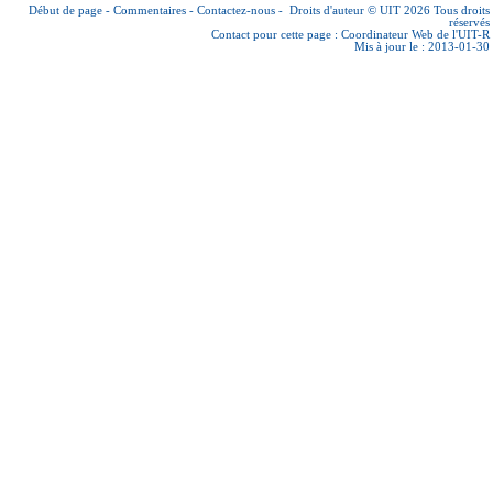
Début de page
-
Commentaires
-
Contactez-nous
-
Droits d'auteur © UIT 2026
Tous droits
réservés
Contact pour cette page :
Coordinateur Web de l'UIT-R
Mis à jour le : 2013-01-30