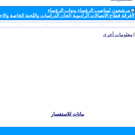
مرشحون لمناصب الرؤساء ونواب الرؤساء
لأفرقة قطاع الاتصالات الراديوية (لجان الدراسات واللجنة الخاصة والا
معلومات أخرى
بيانات للاستفسار