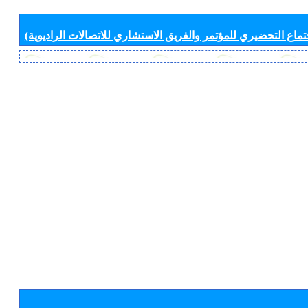
جتماع التحضيري للمؤتمر والفريق الاستشاري للاتصالات الراديوية)