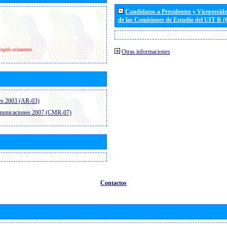
Candidatos a Presidentes y Vicepresid
de las Comisiones de Estudio del UIT R 
Inglés solamente
Otras informaciones
es 2003 (AR-03)
omunicaciones 2007 (CMR-07)
Contactos