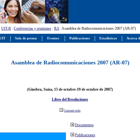
:
UIT-R
:
Conferencias y reuniones
:
RA
: Asamblea de Radiocomunicaciones 2007 (AR-07)
 UIT
Sala de prensa
Eventos
Publicaciones
Estadísticas
Acerca d
Asamblea de Radiocomunicaciones 2007 (AR-07)
(Ginebra, Suiza, 15 de octubre-19 de octubre de 2007)
Libro del Resoluciones
Contraer todo
Documentos
Publicaciones