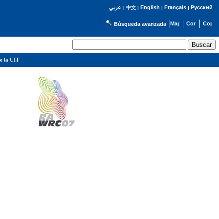
English
Français
Русский
عربي
|
中文
|
|
|
Búsqueda avanzada
e la UIT