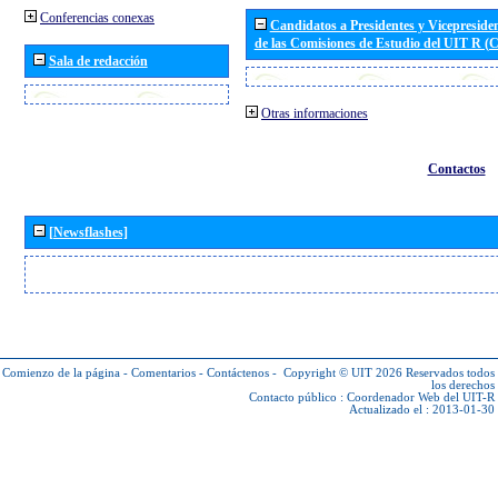
Conferencias conexas
Candidatos a Presidentes y Vicepreside
de las Comisiones de Estudio del UIT R 
Sala de redacción
Otras informaciones
Contactos
[Newsflashes]
Comienzo de la página
-
Comentarios
-
Contáctenos
-
Copyright © UIT 2026
Reservados todos
los derechos
Contacto público :
Coordenador Web del UIT-R
Actualizado el : 2013-01-30