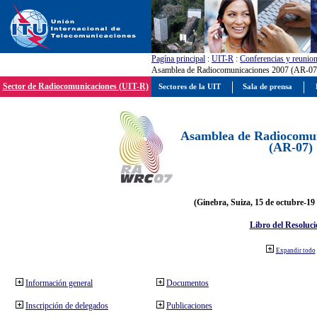
Pagína principal
:
UIT-R
:
Conferencias y reunio
Asamblea de Radiocomunicaciones 2007 (AR-07
Sector de Radiocomunicaciones (UIT-R)
Sectores de la UIT
Sala de prensa
Asamblea de Radiocomun
(AR-07)
(Ginebra, Suiza, 15 de octubre-19
Libro del Resoluci
Expandir todo
Información general
Documentos
Inscripción de delegados
Publicaciones