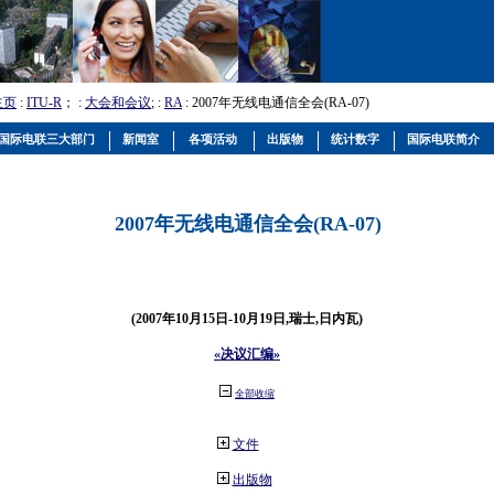
主页
:
ITU-R
； :
大会和会议
; :
RA
: 2007年无线电通信全会(RA-07)
国际电联三大部门
新闻室
各项活动
出版物
统计数字
国际电联简介
2007年无线电通信全会(RA-07)
(2007年10月15日-10月19日,瑞士,日内瓦)
«决议汇编»
全部收缩
文件
出版物