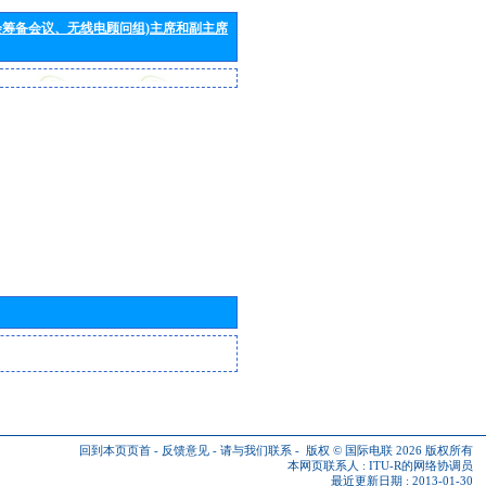
会筹备会议、无线电顾问组)主席和副主席
回到本页页首
-
反馈意见
-
请与我们联系
-
版权 © 国际电联 2026
版权所有
本网页联系人 :
ITU-R的网络协调员
最近更新日期 : 2013-01-30