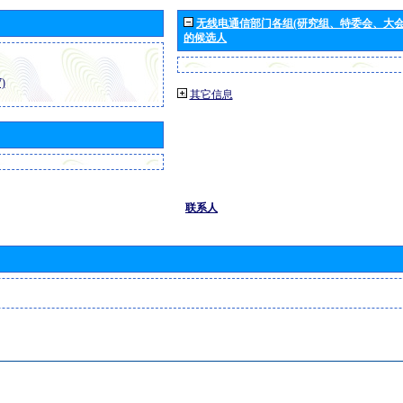
无线电通信部门各组(研究组、特委会、大
的候选人
)
其它信息
联系人