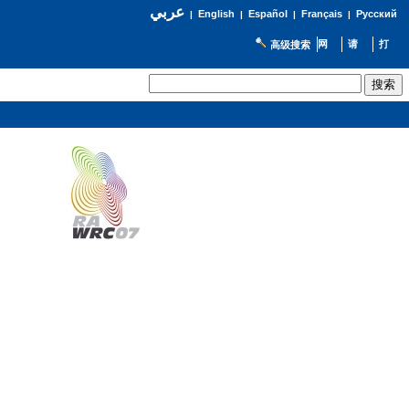
عربي
English
Español
Français
Русский
|
|
|
|
高级搜索