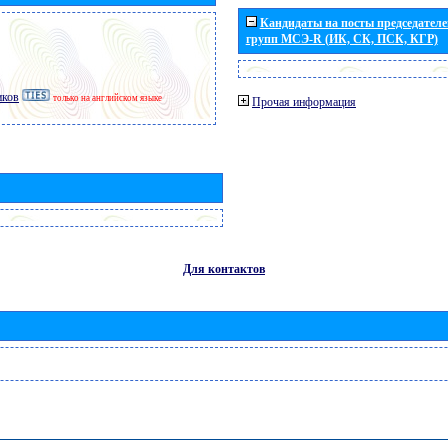
Кандидаты на посты председателей
групп МСЭ-R (ИК, СК, ПСК, КГР)
иков
только на английском языке
Прочая информация
Для контактов