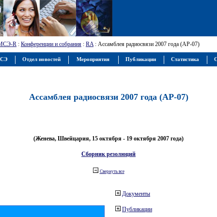
МСЭ-R
:
Конференции и собрания
:
RA
: Ассамблея радиосвязи 2007 года (АР-07)
МСЭ
Отдел новостей
Мероприятия
Публикации
Статистика
С
Ассамблея радиосвязи 2007 года (АР-07)
(Женева, Швейцария, 15 октября - 19 октября 2007 года)
Сборник резолюций
Свернуть все
Документы
Публикации