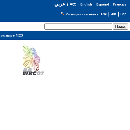
عربي
English
Español
Français
|
中文
|
|
|
Расширенный поиск
ведения о МСЭ