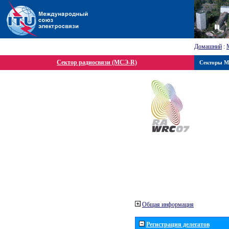
Домашний
:
Сектор радиосвязи (МСЭ-R)
Секторы 
Общая информация
Регистрация делегатов