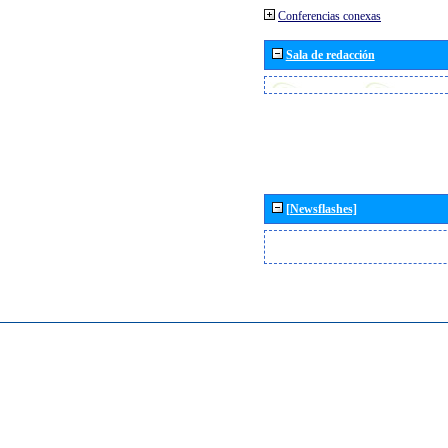
Conferencias conexas
Sala de redacción
[Newsflashes]