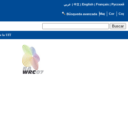
English
Français
Русский
عربي
|
中文
|
|
|
Búsqueda avanzada
e la UIT