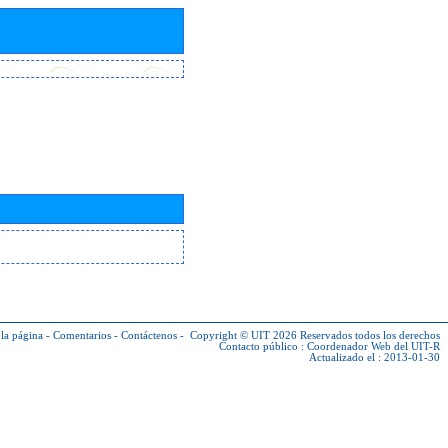
la página
-
Comentarios
-
Contáctenos
-
Copyright © UIT 2026
Reservados todos los derechos
Contacto público :
Coordenador Web del UIT-R
Actualizado el : 2013-01-30