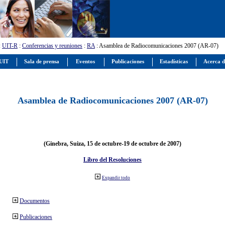
:
UIT-R
:
Conferencias y reuniones
:
RA
: Asamblea de Radiocomunicaciones 2007 (AR-07)
 UIT
Sala de prensa
Eventos
Publicaciones
Estadísticas
Acerca d
Asamblea de Radiocomunicaciones 2007 (AR-07)
(Ginebra, Suiza, 15 de octubre-19 de octubre de 2007)
Libro del Resoluciones
Expandir todo
Documentos
Publicaciones