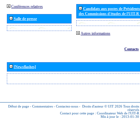
Conférences relatives
Candidats aux postes de Présidents 
des Commissions d'études de l'UIT-R
Salle de presse
Autres informations
Contacts
[Newsflashes]
Début de page
-
Commentaires
-
Contactez-nous
-
Droits d'auteur © UIT 2026
Tous droits
réservés
Contact pour cette page :
Coordinateur Web de l'UIT-R
Mis à jour le : 2013-01-30