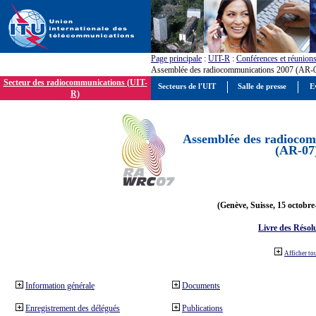
Page principale
:
UIT-R
:
Conférences et réunion
Assemblée des radiocommunications 2007 (AR-
Secteur des radiocommunications (UIT-
Secteurs de l'UIT
Salle de presse
E
R)
Assemblée des radiocom
(AR-07
(Genève, Suisse, 15 octobre
Livre des Résol
Afficher to
Information générale
Documents
Enregistrement des délégués
Publications