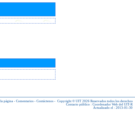
la página
-
Comentarios
-
Contáctenos
-
Copyright © UIT 2026
Reservados todos los derechos
Contacto público :
Coordenador Web del UIT-R
Actualizado el : 2013-01-30