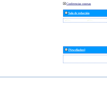
Conferencias conexas
Sala de redacción
[Newsflashes]