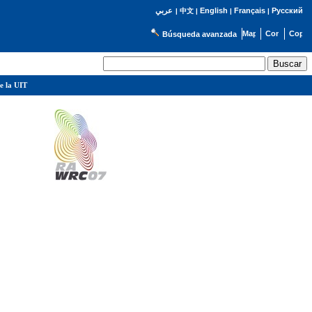
English
Français
Русский
عربي
|
中文
|
|
|
Búsqueda avanzada
e la UIT