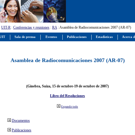
:
UIT-R
:
Conferencias y reuniones
:
RA
: Asamblea de Radiocomunicaciones 2007 (AR-07)
 UIT
Sala de prensa
Eventos
Publicaciones
Estadísticas
Acerca d
Asamblea de Radiocomunicaciones 2007 (AR-07)
(Ginebra, Suiza, 15 de octubre-19 de octubre de 2007)
Libro del Resoluciones
Expandir todo
Documentos
Publicaciones