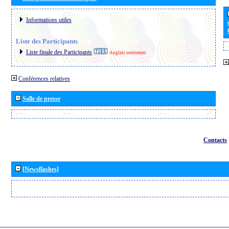
Informations utiles
Liste des Participants
Liste finale des Participants
Anglais seulement
Conférences relatives
Salle de presse
Contacts
[Newsflashes]