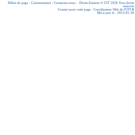
Début de page
-
Commentaires
-
Contactez-nous
-
Droits d'auteur © UIT 2026
Tous droits
réservés
Contact pour cette page :
Coordinateur Web de l'UIT-R
Mis à jour le : 2013-01-30