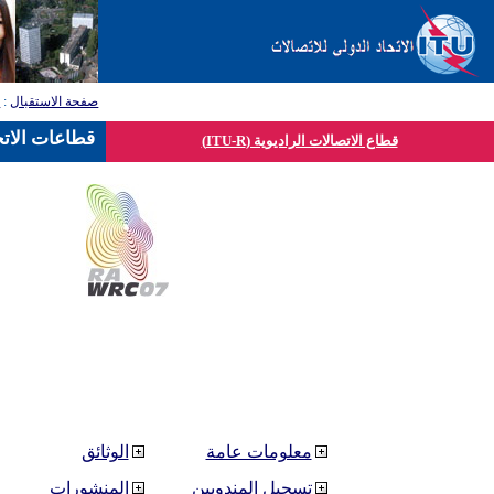
صفحة الاستقبال
:
ق
قطاعات الاتح
قطاع الاتصالات الراديوية (ITU-R)
معلومات عامة
الوثائق
تسجيل المندوبين
المنشورات