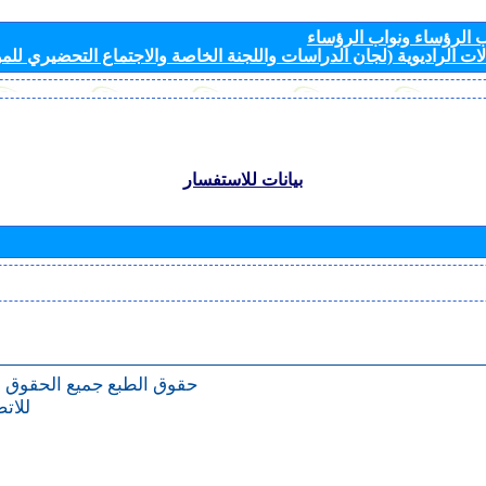
الرؤساء ونواب الرؤساء
ات الراديوية (لجان الدراسات واللجنة الخاصة والاجتماع التحضيري للمؤ
بيانات للاستفسار
حقوق الطبع
جميع الحقوق 
للات