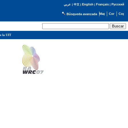
English
Français
Русский
عربي
|
中文
|
|
|
Búsqueda avanzada
e la UIT