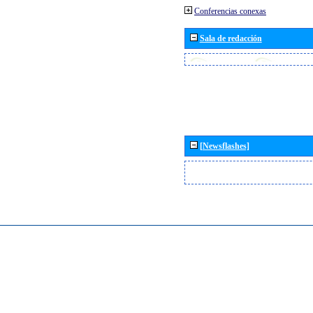
Conferencias conexas
Sala de redacción
[Newsflashes]