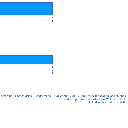
la página
-
Comentarios
-
Contáctenos
-
Copyright © UIT 2026
Reservados todos los derechos
Contacto público :
Coordenador Web del UIT-R
Actualizado el : 2013-01-30