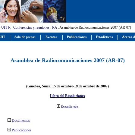
:
UIT-R
:
Conferencias y reuniones
:
RA
: Asamblea de Radiocomunicaciones 2007 (AR-07)
 UIT
Sala de prensa
Eventos
Publicaciones
Estadísticas
Acerca d
Asamblea de Radiocomunicaciones 2007 (AR-07)
(Ginebra, Suiza, 15 de octubre-19 de octubre de 2007)
Libro del Resoluciones
Expandir todo
Documentos
Publicaciones