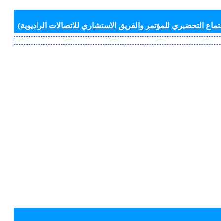
جتماع التحضيري للمؤتمر والفريق الاستشاري للاتصالات الراديوية)