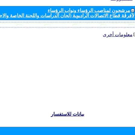
مرشحون لمناصب الرؤساء ونواب الرؤساء
لأفرقة قطاع الاتصالات الراديوية (لجان الدراسات واللجنة الخاصة والا
معلومات أخرى
بيانات للاستفسار