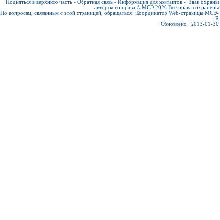
Подняться в верхнюю часть
-
Обратная связь
-
Информация для контактов
-
Знак охраны
авторского права © МСЭ 2026
Все права сохранены
По вопросам, связанным с этой страницей, обращаться :
Координатор Web-страницы МСЭ-
R
Обновлено : 2013-01-30