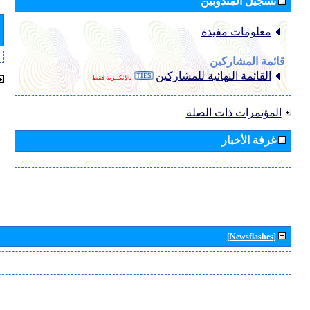
تسجيل المندوبين
معلومات مفيدة
قائمة المشاركين
القائمة النهائية للمشاركين
بالإنكليزية فقط
المؤتمرات ذات الصلة
غرفة الأخبار
[Newsflashes]