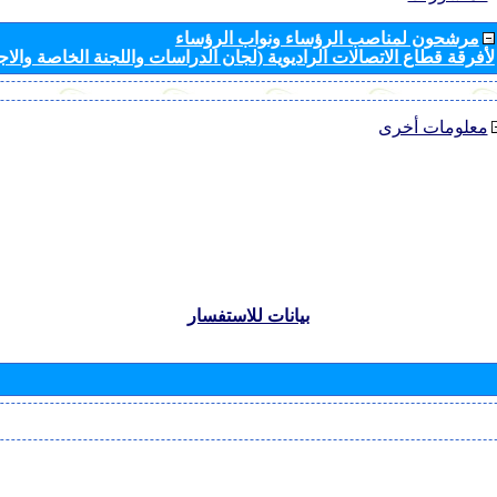
مرشحون لمناصب الرؤساء ونواب الرؤساء
لأفرقة قطاع الاتصالات الراديوية (لجان الدراسات واللجنة الخاصة والا
معلومات أخرى
بيانات للاستفسار