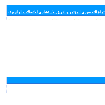
جتماع التحضيري للمؤتمر والفريق الاستشاري للاتصالات الراديوية)