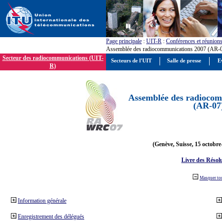
Page principale
:
UIT-R
:
Conférences et réunion
Assemblée des radiocommunications 2007 (AR-
Secteur des radiocommunications (UIT-
Secteurs de l'UIT
Salle de presse
E
R)
Assemblée des radiocom
(AR-07
(Genève, Suisse, 15 octobre
Livre des Résol
Masquer to
Information générale
Enregistrement des délégués