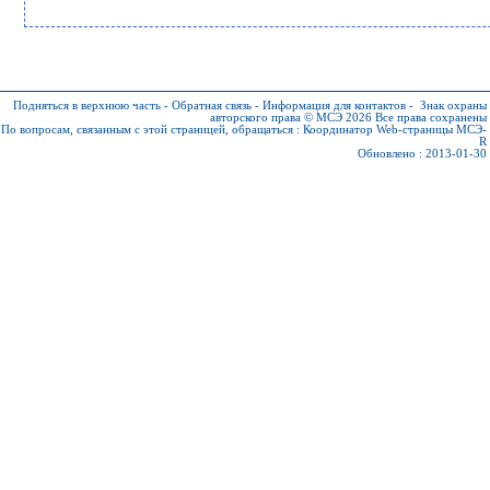
Подняться в верхнюю часть
-
Обратная связь
-
Информация для контактов
-
Знак охраны
авторского права © МСЭ 2026
Все права сохранены
По вопросам, связанным с этой страницей, обращаться :
Координатор Web-страницы МСЭ-
R
Обновлено : 2013-01-30