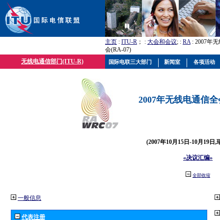
主页
:
ITU-R
； :
大会和会议
; :
RA
: 2007
会(RA-07)
无线电通信部门(ITU-R)
国际电联三大部门
新闻室
各项活动
2007年无线电通信全会(
(2007年10月15日-10月19日
«决议汇编»
全部收缩
一般信息
代表注册