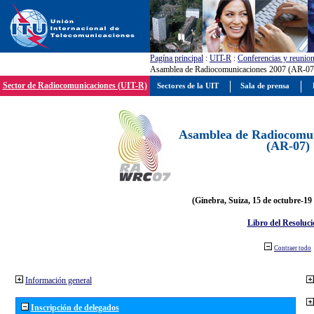
Pagína principal
:
UIT-R
:
Conferencias y reunio
Asamblea de Radiocomunicaciones 2007 (AR-07
Sector de Radiocomunicaciones (UIT-R)
Sectores de la UIT
Sala de prensa
Asamblea de Radiocomun
(AR-07)
(Ginebra, Suiza, 15 de octubre-19
Libro del Resoluci
Contraer todo
Información general
Inscripción de delegados