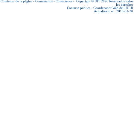
Comienzo de la página
-
Comentarios
-
Contáctenos
-
Copyright © UIT 2026
Reservados todos
los derechos
Contacto público :
Coordenador Web del UIT-R
Actualizado el : 2013-01-30