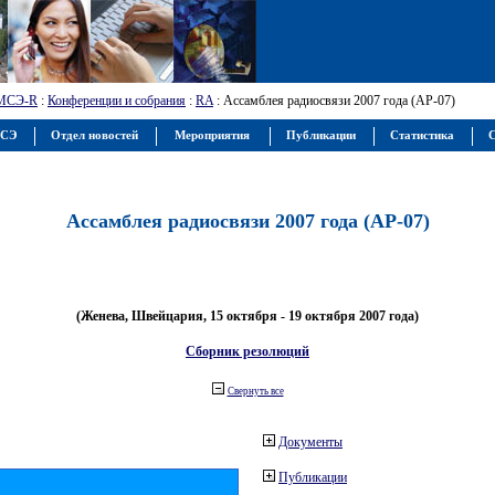
МСЭ-R
:
Конференции и собрания
:
RA
: Ассамблея радиосвязи 2007 года (АР-07)
МСЭ
Отдел новостей
Мероприятия
Публикации
Статистика
С
Ассамблея радиосвязи 2007 года (АР-07)
(Женева, Швейцария, 15 октября - 19 октября 2007 года)
Сборник резолюций
Свернуть все
Документы
Публикации