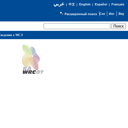
عربي
English
Español
Français
|
中文
|
|
|
Расширенный поиск
ведения о МСЭ