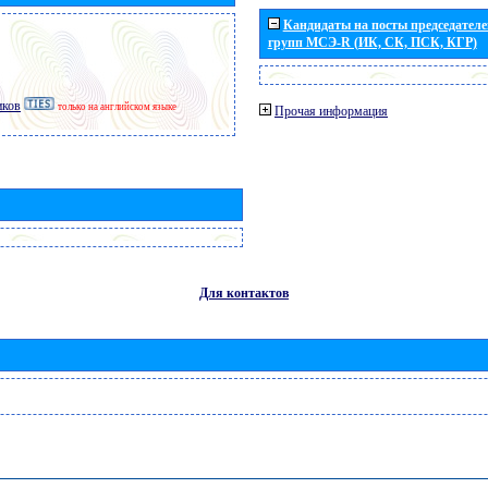
Кандидаты на посты председателей
групп МСЭ-R (ИК, СК, ПСК, КГР)
иков
только на английском языке
Прочая информация
Для контактов