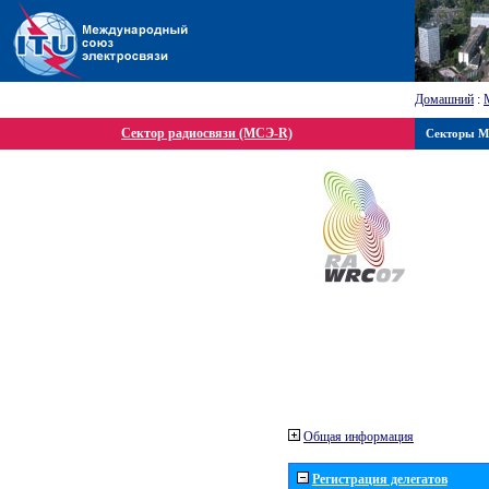
Домашний
:
Сектор радиосвязи (МСЭ-R)
Секторы 
Общая информация
Регистрация делегатов