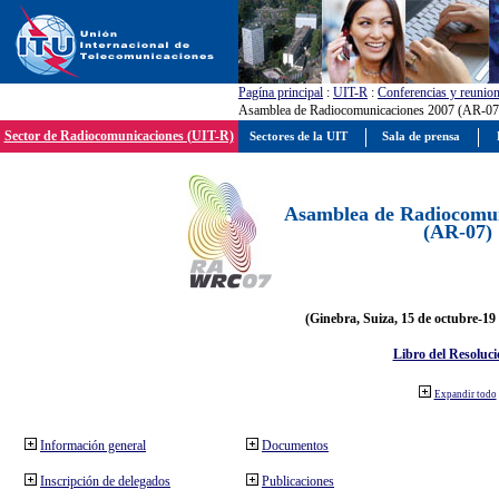
Pagína principal
:
UIT-R
:
Conferencias y reunio
Asamblea de Radiocomunicaciones 2007 (AR-07
Sector de Radiocomunicaciones (UIT-R)
Sectores de la UIT
Sala de prensa
Asamblea de Radiocomun
(AR-07)
(Ginebra, Suiza, 15 de octubre-19
Libro del Resoluci
Expandir todo
Información general
Documentos
Inscripción de delegados
Publicaciones