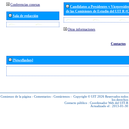
Conferencias conexas
Candidatos a Presidentes y Vicepreside
de las Comisiones de Estudio del UIT R 
Sala de redacción
Otras informaciones
Contactos
[Newsflashes]
Comienzo de la página
-
Comentarios
-
Contáctenos
-
Copyright © UIT 2026
Reservados todos
los derechos
Contacto público :
Coordenador Web del UIT-R
Actualizado el : 2013-01-30