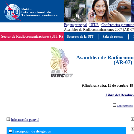
Pagína principal
:
UIT-R
:
Conferencias y reunio
Asamblea de Radiocomunicaciones 2007 (AR-07
Sector de Radiocomunicaciones (UIT-R)
Sectores de la UIT
Sala de prensa
Asamblea de Radiocomun
(AR-07)
(Ginebra, Suiza, 15 de octubre-19
Libro del Resoluci
Contraer todo
Información general
Inscripción de delegados