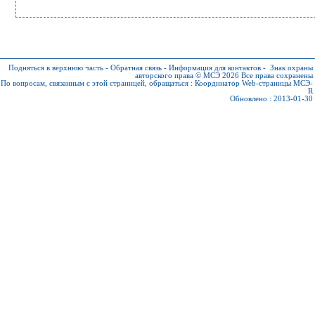
Подняться в верхнюю часть
-
Обратная связь
-
Информация для контактов
-
Знак охраны
авторского права © МСЭ 2026
Все права сохранены
По вопросам, связанным с этой страницей, обращаться :
Координатор Web-страницы МСЭ-
R
Обновлено : 2013-01-30