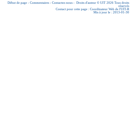
Début de page
-
Commentaires
-
Contactez-nous
-
Droits d'auteur © UIT 2026
Tous droits
réservés
Contact pour cette page :
Coordinateur Web de l'UIT-R
Mis à jour le : 2013-01-30