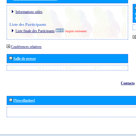
Informations utiles
Liste des Participants
Liste finale des Participants
Anglais seulement
Conférences relatives
Salle de presse
Contacts
[Newsflashes]