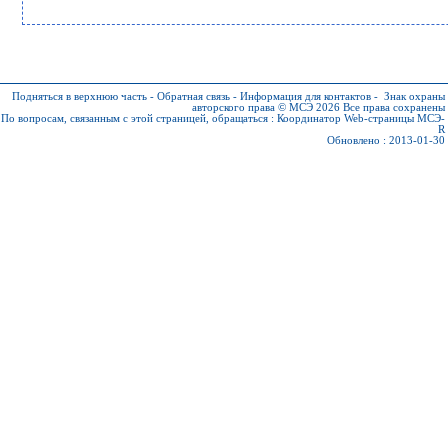
Подняться в верхнюю часть
-
Обратная связь
-
Информация для контактов
-
Знак охраны
авторского права © МСЭ 2026
Все права сохранены
По вопросам, связанным с этой страницей, обращаться :
Координатор Web-страницы МСЭ-
R
Обновлено : 2013-01-30